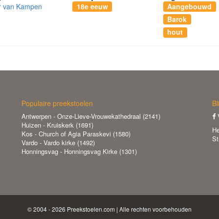
r van Kampen
18e eeuw
Aangebouwd
Barok
hout
Populaire preekstoelen
Bl
Antwerpen - Onze-Lieve-Vrouwekathedraal (2141)
V
Huizen - Kruiskerk (1691)
He
Kos - Church of Agia Paraskevi (1580)
St
Vardo - Vardo kirke (1492)
Honningsvag - Honningsvag Kirke (1301)
© 2004 - 2026 Preekstoelen.com | Alle rechten voorbehouden