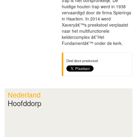
trap is niet oorspronkelijk. De
huidige houten trap werd in 1938
vervaardigd door de firma Spierings
in Haarlem. In 2014 werd
Xaveryâ€™s preekstoel verplaatst
naar het multifunctionele
keldercomplex â€˜Het
Fundamentâ€™ onder de kerk.
Deel deze preekstoel
Nederland
Hoofddorp