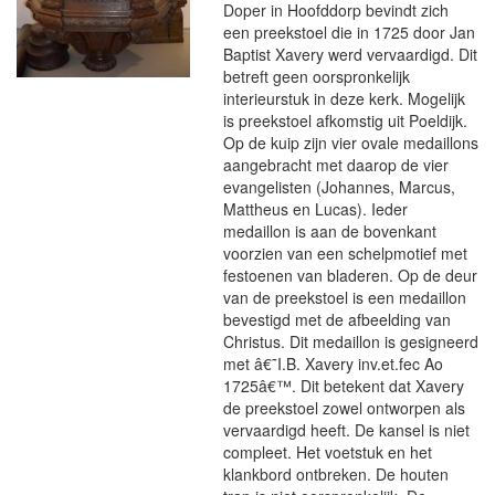
Doper in Hoofddorp bevindt zich
een preekstoel die in 1725 door Jan
Baptist Xavery werd vervaardigd. Dit
betreft geen oorspronkelijk
interieurstuk in deze kerk. Mogelijk
is preekstoel afkomstig uit Poeldijk.
Op de kuip zijn vier ovale medaillons
aangebracht met daarop de vier
evangelisten (Johannes, Marcus,
Mattheus en Lucas). Ieder
medaillon is aan de bovenkant
voorzien van een schelpmotief met
festoenen van bladeren. Op de deur
van de preekstoel is een medaillon
bevestigd met de afbeelding van
Christus. Dit medaillon is gesigneerd
met â€˜I.B. Xavery inv.et.fec Ao
1725â€™. Dit betekent dat Xavery
de preekstoel zowel ontworpen als
vervaardigd heeft. De kansel is niet
compleet. Het voetstuk en het
klankbord ontbreken. De houten