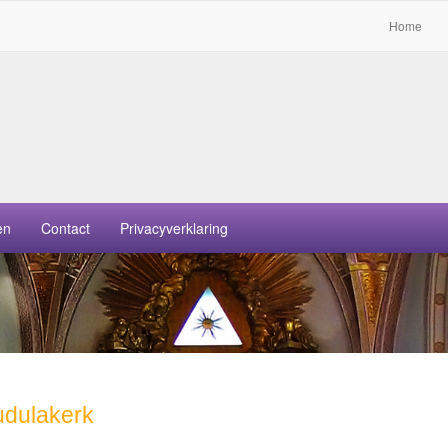
Home
en
Contact
Privacyverklaring
udulakerk