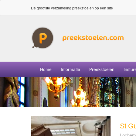
De grootste verzameling preekstoelen op één site
Home
Informatie
Preekstoelen
Instur
St G
Lochem