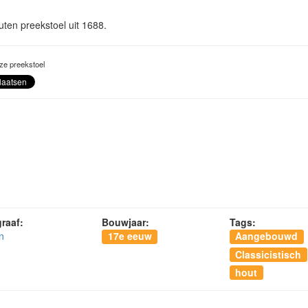
ten preekstoel uit 1688.
ze preekstoel
raaf:
Bouwjaar:
Tags:
n
17e eeuw
Aangebouwd
Classicistisch
hout