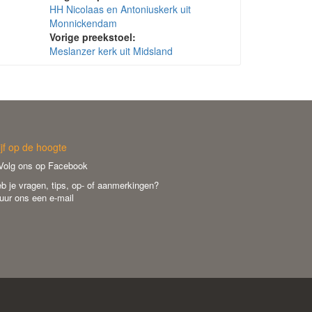
HH Nicolaas en Antoniuskerk uit
Monnickendam
Vorige preekstoel:
Meslanzer kerk uit Midsland
ijf op de hoogte
olg ons op Facebook
b je vragen, tips, op- of aanmerkingen?
uur ons een e-mail