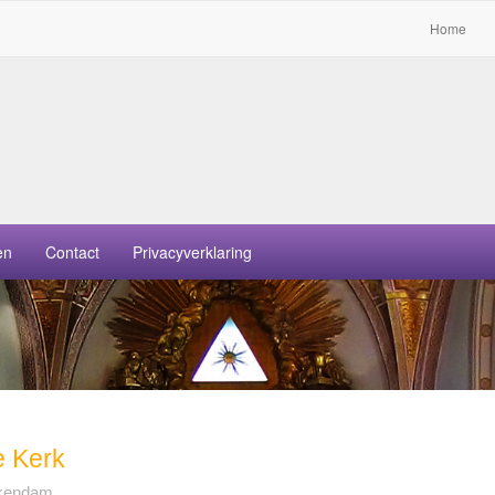
Home
en
Contact
Privacyverklaring
e Kerk
kendam