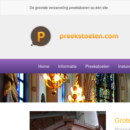
De grootste verzameling preekstoelen op één site
Home
Informatie
Preekstoelen
Instur
Grot
Monnic