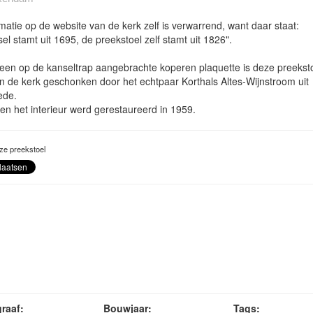
matie op de website van de kerk zelf is verwarrend, want daar staat:
el stamt uit 1695, de preekstoel zelf stamt uit 1826".
 een op de kanseltrap aangebrachte koperen plaquette is deze preeksto
 de kerk geschonken door het echtpaar Korthals Altes-Wijnstroom uit
ede.
en het interieur werd gerestaureerd in 1959.
ze preekstoel
raaf:
Bouwjaar:
Tags: