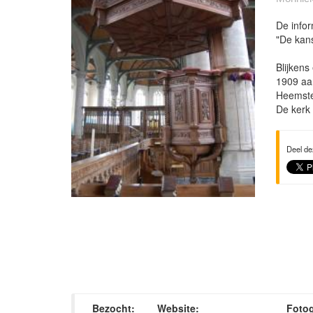
De infor
"De kans
Blijkens
1909 aan
Heemst
De kerk 
Deel de
Bezocht:
Website:
Fotog