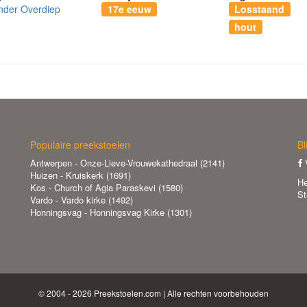
nder Overdiep
17e eeuw
Losstaand
hout
Populaire preekstoelen
Bl
Antwerpen - Onze-Lieve-Vrouwekathedraal (2141)
V
Huizen - Kruiskerk (1691)
He
Kos - Church of Agia Paraskevi (1580)
St
Vardo - Vardo kirke (1492)
Honningsvag - Honningsvag Kirke (1301)
© 2004 - 2026 Preekstoelen.com | Alle rechten voorbehouden