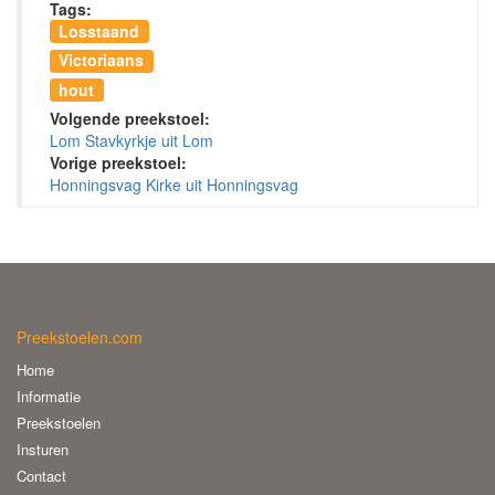
Tags:
Losstaand
Victoriaans
hout
Volgende preekstoel:
Lom Stavkyrkje uit Lom
Vorige preekstoel:
Honningsvag Kirke uit Honningsvag
Preekstoelen.com
Home
Informatie
Preekstoelen
Insturen
Contact