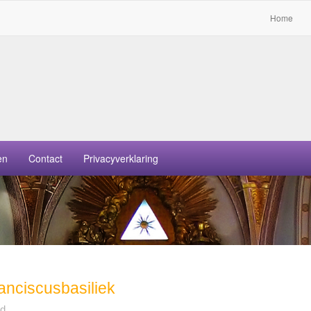
Home
en
Contact
Privacyverklaring
anciscusbasiliek
d