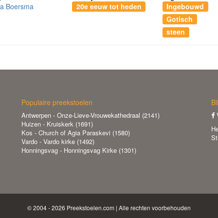
da Boersma
20e eeuw tot heden
Ingebouwd
Gotisch
steen
Populaire preekstoelen
Bl
Antwerpen - Onze-Lieve-Vrouwekathedraal (2141)
V
Huizen - Kruiskerk (1691)
He
Kos - Church of Agia Paraskevi (1580)
St
Vardo - Vardo kirke (1492)
Honningsvag - Honningsvag Kirke (1301)
© 2004 - 2026 Preekstoelen.com | Alle rechten voorbehouden