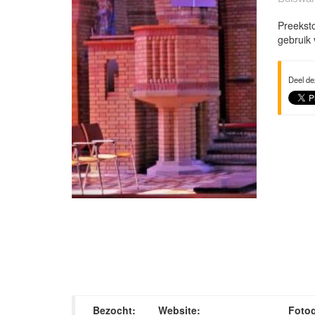
Preeksto
gebruik 
Deel de
Bezocht:
Website:
Fotog