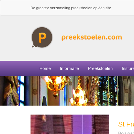
De grootste verzameling preekstoelen op één site
Home
Informatie
Preekstoelen
Instur
St Fr
Bolswar