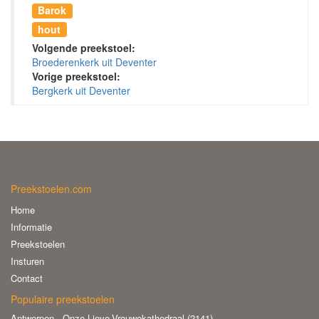
Barok
hout
Volgende preekstoel:
Broederenkerk uit Deventer
Vorige preekstoel:
Bergkerk uit Deventer
Preekstoelen.com
Home
Informatie
Preekstoelen
Insturen
Contact
Populaire preekstoelen
Antwerpen - Onze-Lieve-Vrouwekathedraal (2141)