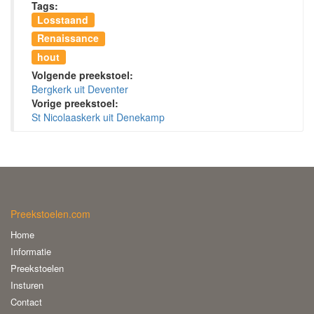
Tags:
Losstaand
Renaissance
hout
Volgende preekstoel:
Bergkerk uit Deventer
Vorige preekstoel:
St Nicolaaskerk uit Denekamp
Preekstoelen.com
Home
Informatie
Preekstoelen
Insturen
Contact