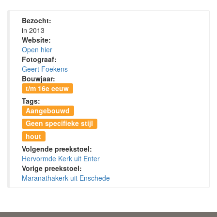
Bezocht:
in 2013
Website:
Open hier
Fotograaf:
Geert Foekens
Bouwjaar:
t/m 16e eeuw
Tags:
Aangebouwd
Geen specifieke stijl
hout
Volgende preekstoel:
Hervormde Kerk uit Enter
Vorige preekstoel:
Maranathakerk uit Enschede