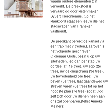
waarin oudere elementen zijn
verwerkt. De preekstoel is
vervaardigd door kistenmaker
Syuert Hieroniemus. Op het
klankbord staat een leeuw die het
stadswapen van Franeker
vasthoudt.
De predikant bereikt de kansel via
een trap met 7 treden.Daarover is
het volgende geschreven:
O dienaar Gods, bezin u op uw
ijdelheden, leg dan per stap uw
oordeel af (1e tree), uw ego (2e
tree), uw geldingsdrang (3e tree),
uw tevredenheid (4e tree), uw
beven (5e tree), laat gaandeweg uw
streven varen (6e tree) tot op het
hoogste plan (7e tree) zodat God
zelf zich door uw dienen heen aan
ons zal openbaren.(tekst Anneke
Meiners)