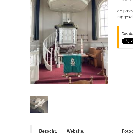
de preek
ruggesch
Deel de
Bezocht:
Website:
Fotog