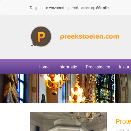
De grootste verzameling preekstoelen op één site
Home
Informatie
Preekstoelen
Instur
Prote
Hitzum