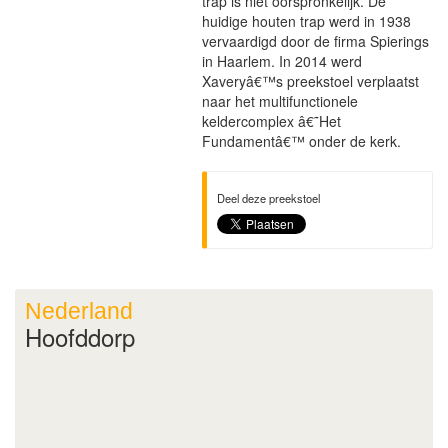
trap is niet oorspronkelijk. De
huidige houten trap werd in 1938
vervaardigd door de firma Spierings
in Haarlem. In 2014 werd
Xaveryâ€™s preekstoel verplaatst
naar het multifunctionele
keldercomplex â€˜Het
Fundamentâ€™ onder de kerk.
Deel deze preekstoel
Nederland
Hoofddorp