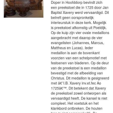
Doper in Hoofddorp bevindt zich
een preekstoel die in 1725 door Jan
Baptist Xavery werd vervaardigd. Dit
betreft geen oorspronkelijk
interieurstuk in deze kerk. Mogelijk
is preekstoel afkomstig uit Poeldijk.
Op de kuip zijn vier ovale medaillons
aangebracht met daarop de vier
evangelisten (Johannes, Marcus,
Mattheus en Lucas). Ieder
medaillon is aan de bovenkant
voorzien van een schelpmotief met
festoenen van bladeren. Op de deur
van de preekstoel is een medaillon
bevestigd met de afbeelding van
Christus. Dit medaillon is gesigneerd
met â€˜I.B. Xavery inv.et.fec Ao
1725â€™. Dit betekent dat Xavery
de preekstoel zowel ontworpen als
vervaardigd heeft. De kansel is niet
compleet. Het voetstuk en het
klankbord ontbreken. De houten