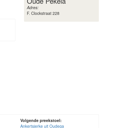
Oude Pekela
Adres:
F. Clockstraat 228
Volgende preekstoel:
Ankertsjerke uit Oudega