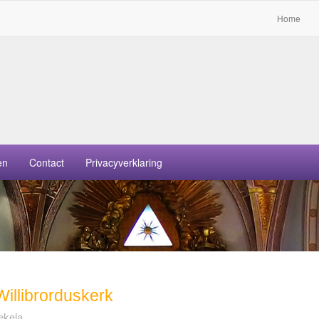
Home
en
Contact
Privacyverklaring
Willibrorduskerk
ekela