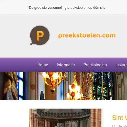
De grootste verzameling preekstoelen op één site
Home
Informatie
Preekstoelen
Instur
Sint 
Oude P