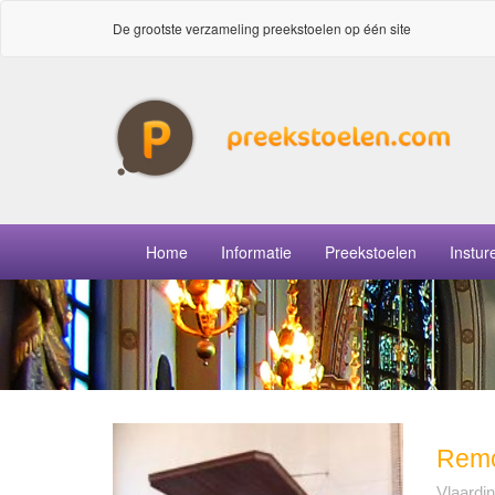
De grootste verzameling preekstoelen op één site
Home
Informatie
Preekstoelen
Instur
Remo
Vlaardi