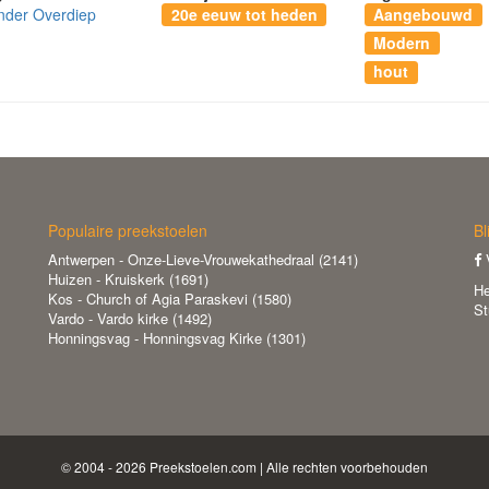
nder Overdiep
20e eeuw tot heden
Aangebouwd
Modern
hout
Populaire preekstoelen
Bl
Antwerpen - Onze-Lieve-Vrouwekathedraal (2141)
V
Huizen - Kruiskerk (1691)
He
Kos - Church of Agia Paraskevi (1580)
St
Vardo - Vardo kirke (1492)
Honningsvag - Honningsvag Kirke (1301)
© 2004 - 2026 Preekstoelen.com | Alle rechten voorbehouden