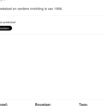
ekstoel en verdere inrichting is van 1956.
ze preekstoel
raaf:
Bouwjaar:
Tags: